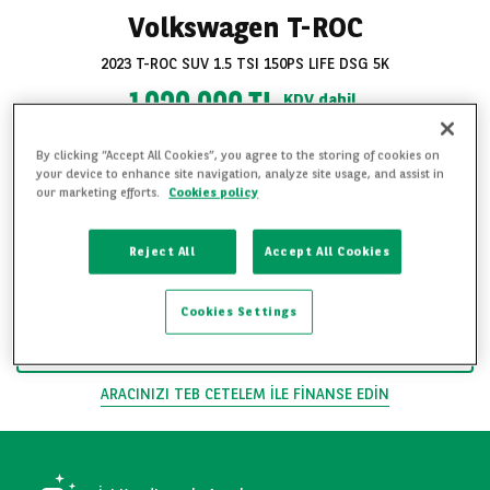
Volkswagen T-ROC
2023 T-ROC SUV 1.5 TSI 150PS LIFE DSG 5K
1 929.900 TL
KDV dahil
Fiyat
By clicking “Accept All Cookies”, you agree to the storing of cookies on
Bakım Geçmişi
your device to enhance site navigation, analyze site usage, and assist in
our marketing efforts.
Cookies policy
3 Ay / 5.000 km Garanti
Detaylı Ekspertiz
Reject All
Accept All Cookies
Tüm fotoğrafları
FAVORILERE EKLE
görüntüle
Cookies Settings
ARAÇLA ILGILENIYORUM
ARACINIZI TEB CETELEM ILE FINANSE EDIN