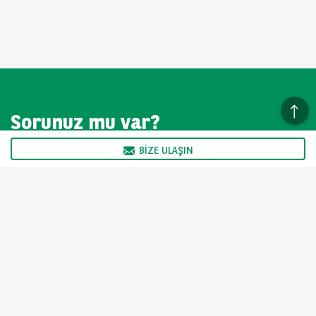
Sorunuz mu var?
BIZE ULAŞIN
Deneyimli satış ekibimiz hafta içi 09:00 - 17:00 arasında
size yardımcı olmak için hazır.
BIZE ULAŞIN
TEB Arval fiyatı değiştirme hakkını saklı tutar