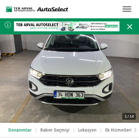
Toggl
navig
1
/
14
Donanımlar
Bakım Geçmişi
Lokasyon
Ek Hizmetlerimiz