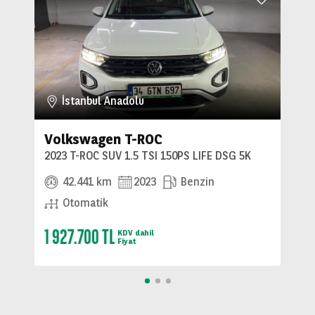
İstanbul Anadolu
Volkswagen T-ROC
2023 T-ROC SUV 1.5 TSI 150PS LIFE DSG 5K
42.441 km
2023
Benzin
Otomatik
1 927.700 TL
KDV dahil
Fiyat