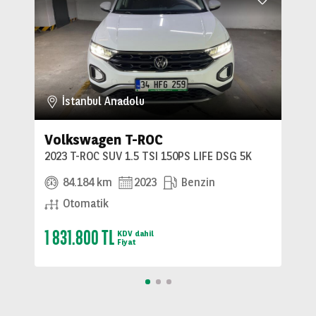
İstanbul Anadolu
Volkswagen T-ROC
2023 T-ROC SUV 1.5 TSI 150PS LIFE DSG 5K
84.184 km
2023
Benzin
Otomatik
1 831.800 TL
KDV dahil
Fiyat