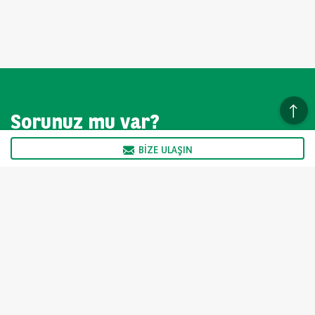
Sorunuz mu var?
BIZE ULAŞIN
Deneyimli satış ekibimiz hafta içi 09:00 - 17:00 arasında
size yardımcı olmak için hazır.
BIZE ULAŞIN
TEB Arval fiyatı değiştirme hakkını saklı tutar