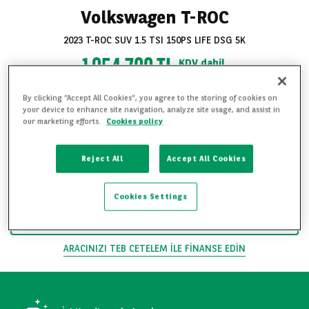
Volkswagen T-ROC
2023 T-ROC SUV 1.5 TSI 150PS LIFE DSG 5K
1 854.700 TL
KDV dahil
Fiyat
By clicking “Accept All Cookies”, you agree to the storing of cookies on
Bakım Geçmişi
your device to enhance site navigation, analyze site usage, and assist in
our marketing efforts.
Cookies policy
3 Ay / 5.000 km Garanti
Detaylı Ekspertiz
Reject All
Accept All Cookies
Tüm fotoğrafları
FAVORILERE EKLE
görüntüle
Cookies Settings
ARAÇLA ILGILENIYORUM
ARACINIZI TEB CETELEM ILE FINANSE EDIN