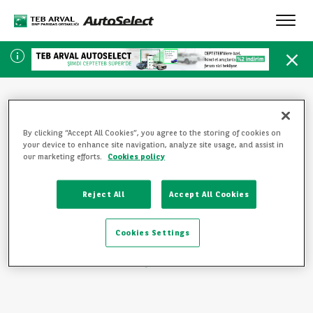
Toggl
navig
By clicking “Accept All Cookies”, you agree to the storing of cookies on
your device to enhance site navigation, analyze site usage, and assist in
SAYFA BULUNAMADI
our marketing efforts.
Cookies policy
Üzgünüz, ziyaret etmek istediğiniz sayfa mevcut değil.
Reject All
Accept All Cookies
Ziyaretinize devam etmek için lütfen bu bağlantılardan birine
tıklayın:
Cookies Settings
ANA SAYFAYA GERI DÖN
TÜM ARAÇLARI GÖRÜNTÜLE