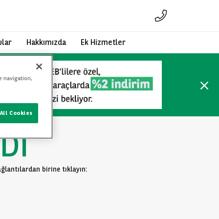
ular
Hakkımızda
Ek Hizmetler
e navigation,
All Cookies
DI
lantılardan birine tıklayın: