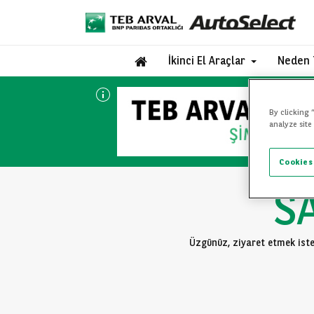
İkinci El Araçlar
Neden 
By clicking 
analyze site
Cookies
S
Üzgünüz, ziyaret etmek iste