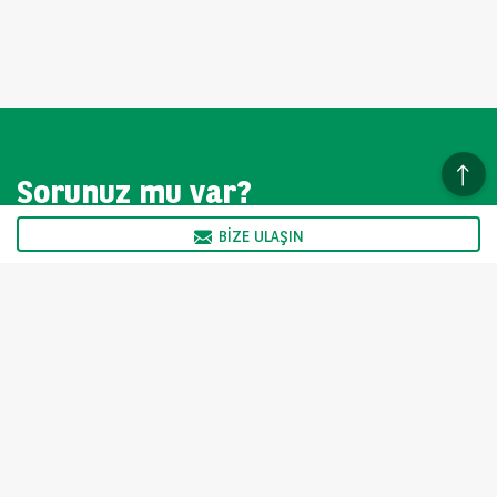
Sorunuz mu var?
BIZE ULAŞIN
Deneyimli satış ekibimiz hafta içi 09:00 - 17:00 arasında
size yardımcı olmak için hazır.
BIZE ULAŞIN
TEB Arval fiyatı değiştirme hakkını saklı tutar