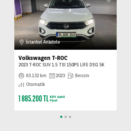
İstanbul Anadolu
Volkswagen T-ROC
2023 T-ROC SUV 1.5 TSI 150PS LIFE DSG 5K
63.132 km
2023
Benzin
Otomatik
1 885.200 TL
KDV dahil
Fiyat