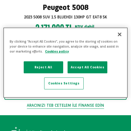
Peugeot 5008
2023 5008 SUV 1.5 BLUEHDI 130HP GT EAT8 5K
2 171.900 TL
KDV dahil
Fiyat
By clicking “Accept All Cookies”, you agree to the storing of cookies on
Bakım Geçmişi
your device to enhance site navigation, analyze site usage, and assist in
our marketing efforts.
Cookies policy
3 Ay / 5.000 km Garanti
Detaylı Ekspertiz
Reject All
Accept All Cookies
Tüm fotoğrafları
FAVORILERE EKLE
görüntüle
Cookies Settings
ARAÇLA ILGILENIYORUM
ARACINIZI TEB CETELEM ILE FINANSE EDIN