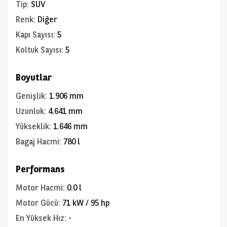
Tip
:
SUV
Renk
:
Diğer
Kapı Sayısı
:
5
Koltuk Sayısı
:
5
Boyutlar
Genişlik
:
1.906 mm
Uzunluk
:
4.641 mm
Yükseklik
:
1.646 mm
Bagaj Hacmi
:
780 l
Performans
Motor Hacmi
:
0.0 l
Motor Gücü
:
71 kW / 95 hp
En Yüksek Hız
:
-