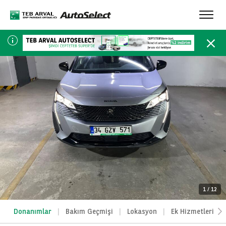
Toggl
navig
1
/
12
Donanımlar
Bakım Geçmişi
Lokasyon
Ek Hizmetlerimiz