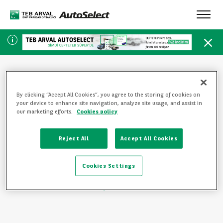
Toggl
navig
By clicking “Accept All Cookies”, you agree to the storing of cookies on
your device to enhance site navigation, analyze site usage, and assist in
SAYFA BULUNAMADI
our marketing efforts.
Cookies policy
Üzgünüz, ziyaret etmek istediğiniz sayfa mevcut değil.
Reject All
Accept All Cookies
Ziyaretinize devam etmek için lütfen bu bağlantılardan birine
tıklayın:
Cookies Settings
ANA SAYFAYA GERI DÖN
TÜM ARAÇLARI GÖRÜNTÜLE